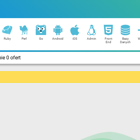
Ruby
Perl
Go
Android
iOS
Admin
Front
Bazy
W
End
Danych
e 0 ofert