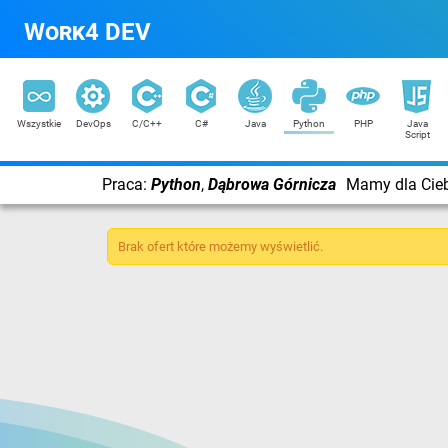
Work4 DEV
Wszystkie
DevOps
C/C++
C#
Java
Python
PHP
Java
Script
Praca:
Python
,
Dąbrowa Górnicza
Mamy dla Ciebi
Brak ofert które możemy wyświetlić.