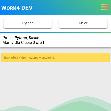
Work4 DEV
Python
Kielce
Praca:
Python
,
Kielce
Mamy dla Ciebie 0 ofert
Brak ofert które możemy wyświetlić.