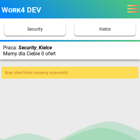
Work4 DEV
Security
Kielce
Praca:
Security
,
Kielce
Mamy dla Ciebie 0 ofert
Brak ofert które możemy wyświetlić.