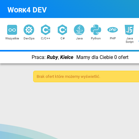
Work4 DEV
Wszystkie
DevOps
C/C++
C#
Java
Python
PHP
Java
Script
Praca:
Ruby
,
Kielce
Mamy dla Ciebie 0 ofert
Brak ofert które możemy wyświetlić.