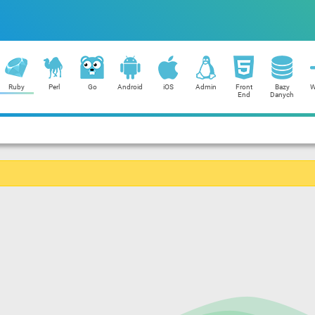
Ruby
Perl
Go
Android
iOS
Admin
Front
Bazy
W
End
Danych