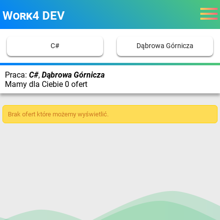
Work4 DEV
C#
Dąbrowa Górnicza
Praca:
C#
,
Dąbrowa Górnicza
Mamy dla Ciebie 0 ofert
Brak ofert które możemy wyświetlić.