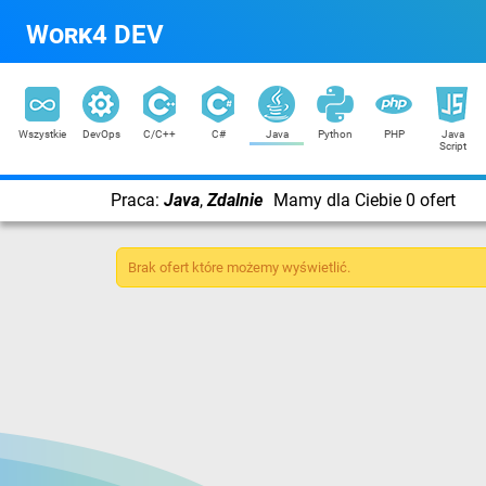
Work4 DEV
Wszystkie
DevOps
C/C++
C#
Java
Python
PHP
Java
Script
Praca:
Java
,
Zdalnie
Mamy dla Ciebie 0 ofert
Brak ofert które możemy wyświetlić.