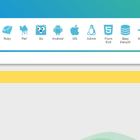
Ruby
Perl
Go
Android
iOS
Admin
Front
Bazy
W
End
Danych