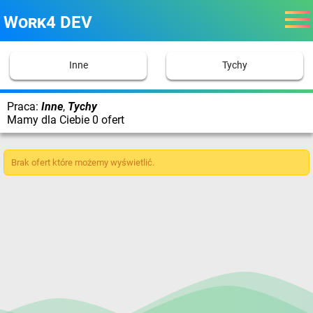
Work4 DEV
Inne
Tychy
Praca:
Inne
,
Tychy
Mamy dla Ciebie 0 ofert
Brak ofert które możemy wyświetlić.