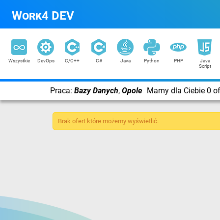
Work4 DEV
Wszystkie
DevOps
C/C++
C#
Java
Python
PHP
Java
Script
Praca:
Bazy Danych
,
Opole
Mamy dla Ciebie 0 of
Brak ofert które możemy wyświetlić.