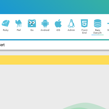
Ruby
Perl
Go
Android
iOS
Admin
Front
Bazy
W
End
Danych
ert