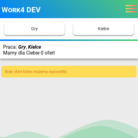
Work4 DEV
Gry
Kielce
Praca:
Gry
,
Kielce
Mamy dla Ciebie 0 ofert
Brak ofert które możemy wyświetlić.