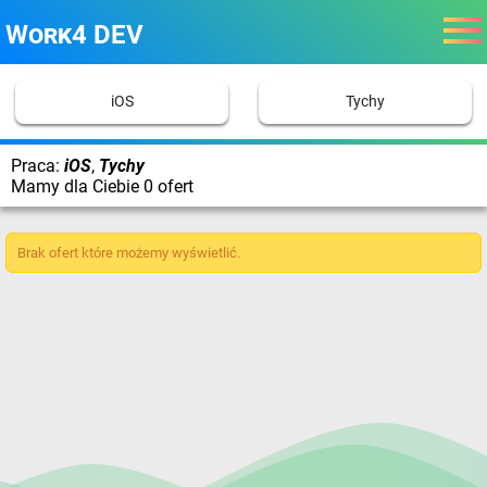
Work4 DEV
iOS
Tychy
Praca:
iOS
,
Tychy
Mamy dla Ciebie 0 ofert
Brak ofert które możemy wyświetlić.