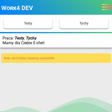
Work4 DEV
Testy
Tychy
Praca:
Testy
,
Tychy
Mamy dla Ciebie 0 ofert
Brak ofert które możemy wyświetlić.