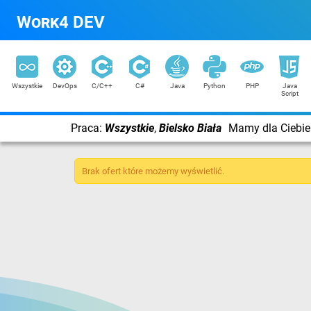
Work4 DEV
Wszystkie
DevOps
C/C++
C#
Java
Python
PHP
Java
Script
Praca:
Wszystkie
,
Bielsko Biała
Mamy dla Ciebie 
Brak ofert które możemy wyświetlić.