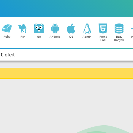
Ruby
Perl
Go
Android
iOS
Admin
Front
Bazy
W
End
Danych
0 ofert