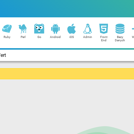
Ruby
Perl
Go
Android
iOS
Admin
Front
Bazy
W
End
Danych
ert