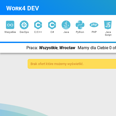
Work4 DEV
Wszystkie
DevOps
C/C++
C#
Java
Python
PHP
Java
Script
Praca:
Wszystkie
,
Wrocław
Mamy dla Ciebie 0 of
Brak ofert które możemy wyświetlić.