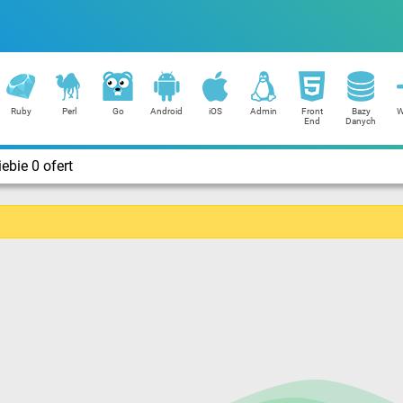
Ruby
Perl
Go
Android
iOS
Admin
Front
Bazy
W
End
Danych
ebie 0 ofert