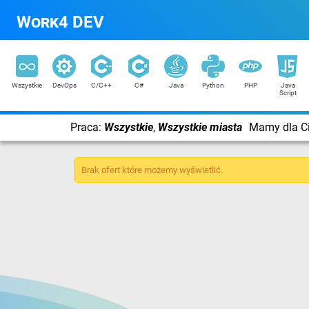
Work4 DEV
Wszystkie
DevOps
C/C++
C#
Java
Python
PHP
Java
Script
Praca:
Wszystkie
,
Wszystkie miasta
Mamy dla Ci
Brak ofert które możemy wyświetlić.